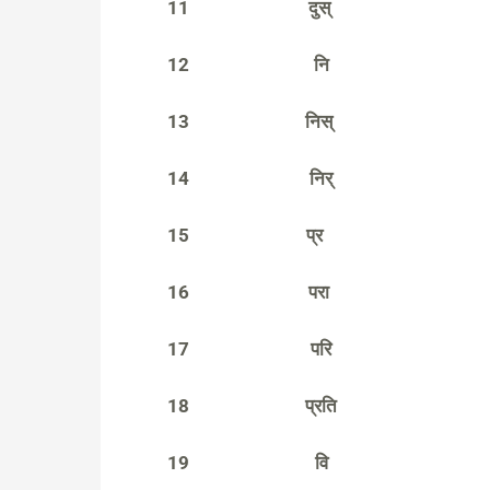
11
दुस्
12
नि
13
निस्
14
निर्
15
प्र
16
परा
17
परि
18
प्रति
19
वि