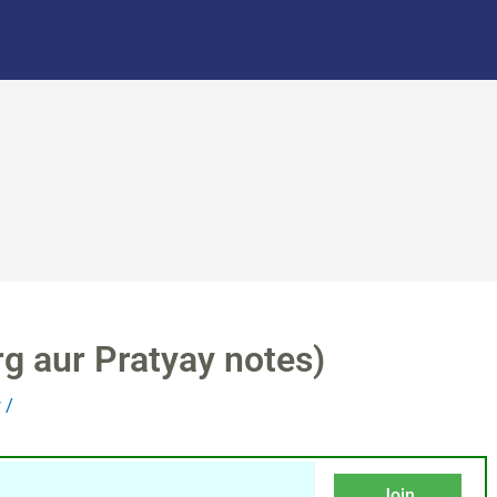
arg aur Pratyay notes)
r
/
Join