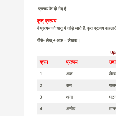
प्रत्यय के दो भेद हैं-
कृत् प्रत्यय
वे प्रत्यय जो धातु में जोड़े जाते हैं, कृत प्रत्यय कहल
जैसे- लेख् + अक = लेखक।
Up
क्रम
प्रत्यय
उदा
1
अक
लेख
2
अन
पाल
3
अना
घटना
4
अनीय
मानन