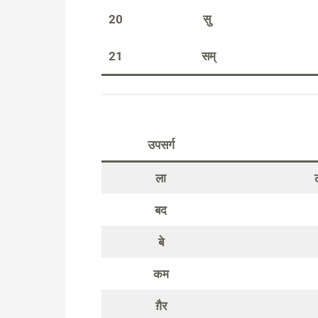
20
सु
21
सम्
उपसर्ग
ला
बद
बे
कम
ग़ैर