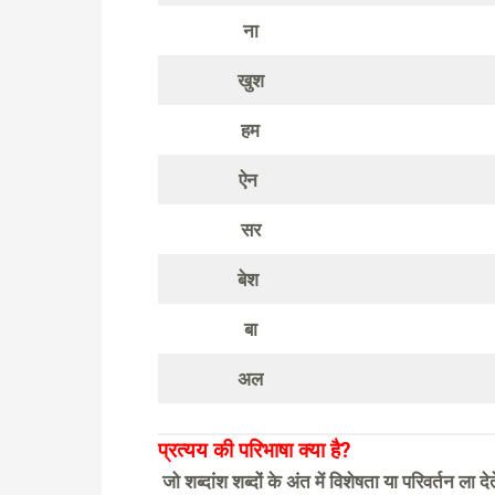
ना
खुश
हम
ऐन
सर
बेश
बा
अल
प्रत्यय की परिभाषा क्या है?
जो शब्दांश शब्दों के अंत में विशेषता या परिवर्तन ला देते