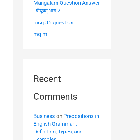
Mangalam Question Answer
| पीयूषम् भाग 2
mcq 35 question
mq m
Recent
Comments
Business
on
Prepositions in
English Grammar :
Definition, Types, and
Examples