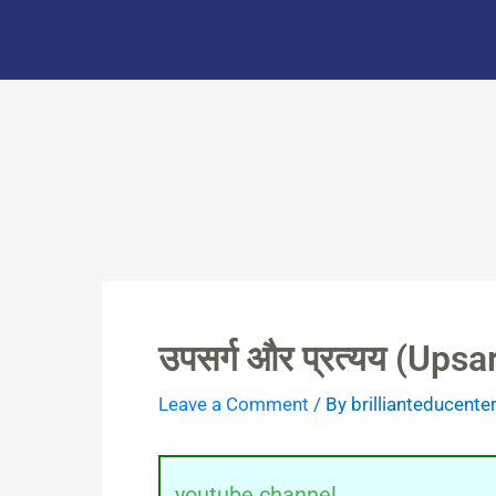
Skip
to
content
उपसर्ग और प्रत्यय (Ups
Leave a Comment
/ By
brillianteducente
youtube channel