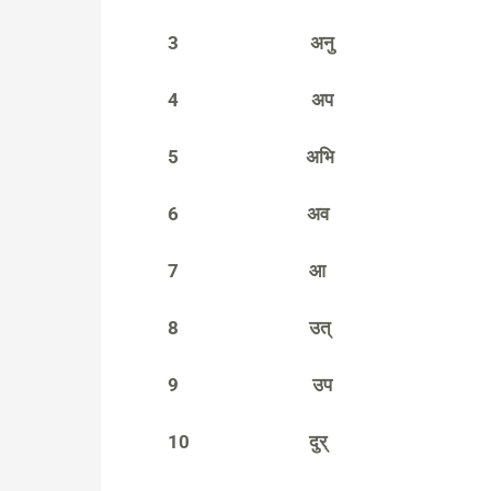
3
अनु
4
अप
5
अभि
6
अव
7
आ
8
उत्
9
उप
10
दुर्