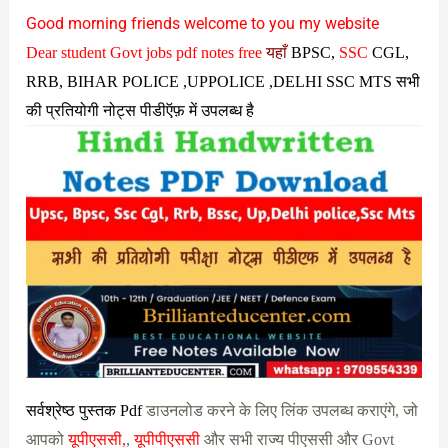
Good morning friends welcome to you my website
Dear student Govt jobs pdf notes free
यहाँ
BPSC
,
SSC
CGL,
RRB, BIHAR POLICE ,UPPOLICE ,DELHI SSC MTS सभी
की प्रतियोगी नोट्स पीडीऍफ़ में उपलब्ध है
सर्वश्रेष्ठ पुस्तक Pdf
डाउनलोड करने के लिए लिंक उपलब्ध कराएंगे, जो
आपको
यूपीएससी,
,
यूपीपीएससी
और सभी राज्य पीएससी और Govt