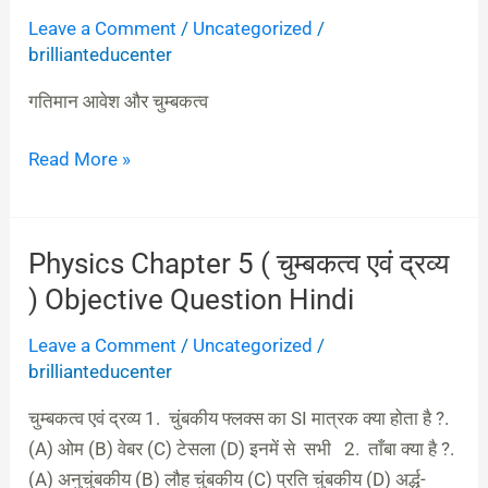
Leave a Comment
/
Uncategorized
/
Chapter
brillianteducenter
4
objective
गतिमान आवेश और चुम्बकत्व
(
गतिमान
Read More »
आवेश
और
चुम्बकत्व
Physics Chapter 5 ( चुम्बकत्व एवं द्रव्य
Physics
)
Chapter
) Objective Question Hindi
Objective
5
Question
Leave a Comment
/
Uncategorized
/
(
Hindi
brillianteducenter
चुम्बकत्व
एवं
चुम्बकत्व एवं द्रव्य 1. चुंबकीय फ्लक्स का SI मात्रक क्या होता है ?.
द्रव्य
(A) ओम (B) वेबर (C) टेसला (D) इनमें से सभी 2. ताँबा क्या है ?.
)
(A) अनुचुंबकीय (B) लौह चुंबकीय (C) प्रति चुंबकीय (D) अर्द्ध-