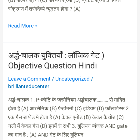
(B) बाल्मर श्रेणी (C) पाश्चन श्रेणी (D) ब्रैकेट श्रेणी 3. किस
संक्रमण में तरंगदैर्घ्य न्यूनतम होगा ? (A)
Read More »
अर्द्ध-चालक युक्तियाँ : लॉजिक गेट )
अर्द्ध-
चालक
Objective Question Hindi
युक्तियाँ
Leave a Comment
/
Uncategorized
/
:
brillianteducenter
लॉजिक
गेट )
अर्द्ध-चालक 1. P-कोटि के जरमेनियम अर्द्धचालक………. से मादित
Objective
होता है (A) आरसेनिक (B) ऐन्टीमनी (C) इंडियम (D) फॉसफोरस 2.
Question
एक गैस डायोड में होता है (A) केवल एनोड (B) केवल कैथोड (C)
Hindi
नली में केवल गैस (D) इनमें से सभी 3. बुलियन व्यंजक AND gate
का मान है : (A) AND गेट के लिए बुलियन