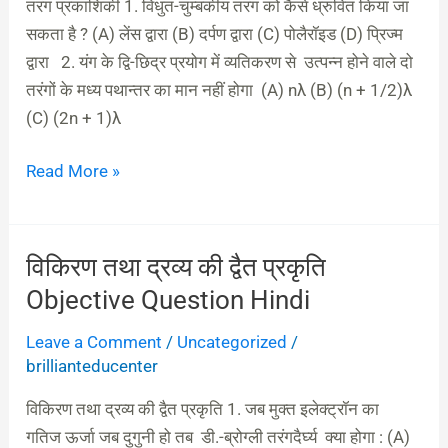
प्रकाशिकी
तरंग प्रकाशिकी 1. विधुत-चुम्बकीय तरंग को कैसे ध्रुवित किया जा
Class
)
सकता है ? (A) लेंस द्वारा (B) दर्पण द्वारा (C) पोलैरॉइड (D) प्रिज्म
12th
Objective
द्वारा 2. यंग के द्वि-छिद्र प्रयोग में व्यतिकरण से उत्पन्न होने वाले दो
Hindi
Question
तरंगों के मध्य पथान्तर का मान नहीं होगा (A) nλ (B) (n + 1/2)λ
Ek
Hindi
(C) (2n + 1)λ
Lekh
aur
Read More »
ek
Patr
Objective
विकिरण तथा द्रव्य की द्वैत प्रकृति
विकिरण
Question
तथा
Objective Question Hindi
PDF
द्रव्य
Download
Leave a Comment
/
Uncategorized
/
की
brillianteducenter
द्वैत
प्रकृति
विकिरण तथा द्रव्य की द्वैत प्रकृति 1. जब मुक्त इलेक्ट्रॉन का
Objective
गतिज ऊर्जा जब दुगुनी हो तब डी.-ब्रोग्ली तरंगदैर्घ्य क्या होगा : (A)