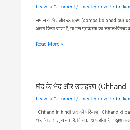
के
Leave a Comment
/
Uncategorized
/
brilli
भेद
और
समास के भेद और उदाहरण (samas ke bhed aur udaha
उदाहरण
अलग किया जाता है, तो इस प्रक्रिया को समास-विग्रह
(samas
ke
Read More »
bhed
aur
udaharn)
छंद के भेद और उदाहरण (Chhand i
छंद
के
Leave a Comment
/
Uncategorized
/
brilli
भेद
और
Chhand in hindi छंद की परिभाषा | Chhand ki paribh
उदाहरण
शब्द ‘चद’ धातु से बना है, जिसका अर्थ होता है – खुश 
(Chhand