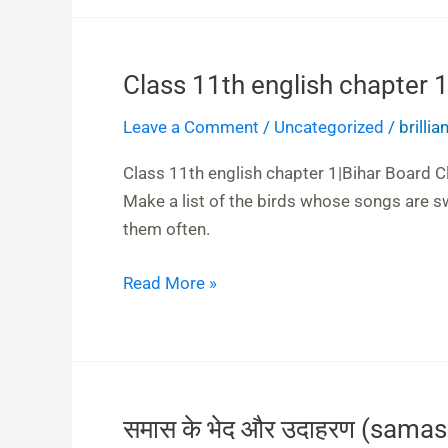
Questions
and
Answers
Class 11th english chapter 1
Class
11th
Leave a Comment
/
Uncategorized
/
brilli
english
chapter
Class 11th english chapter 1|Bihar Board C
1
Make a list of the birds whose songs are sw
|
them often.
Bihar
Board
Read More »
Class
11
English
Animals
in
समास के भेद और उदाहरण (sama
समास
Prison