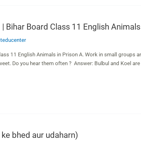
 | Bihar Board Class 11 English Animals
anteducenter
lass 11 English Animals in Prison A. Work in small groups a
eet. Do you hear them often ? Answer: Bulbul and Koel are s
s ke bhed aur udaharn)