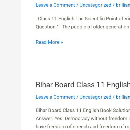
11
Leave a Comment
/
Uncategorized
/
brilli
English
The
Class 11 English The Scientific Point of V
Scientific
Question 1. The people of older generation 
Point
of
Read More »
View
Bihar Board Class 11 Englis
Bihar
Board
Leave a Comment
/
Uncategorized
/
brilli
Class
11
Bihar Board Class 11 English Book Soluti
English
Answer: Yes. Democracy without freedom i
Book
have freedom of speech and freedom of mo