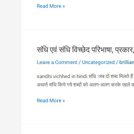
in
Read More »
hindi)
संधि एवं संधि विच्छेद परिभाषा, प्
संधि
एवं
Leave a Comment
/
Uncategorized
/
brilli
संधि
विच्छेद
sandhi vichhed in hindi संधि :जब दो शब्द मिलते हैं त
परिभाषा,
अथार्त संधि किये गये शब्दों को अलग-अलग करके पहले 
प्रकार,
उदाहरण
Read More »
(sandhi
vichhed
in
hindi)