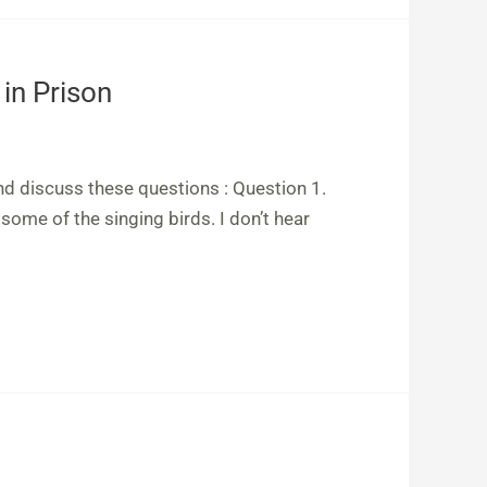
 in Prison
nd discuss these questions : Question 1.
ome of the singing birds. I don’t hear