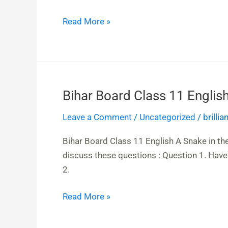
Solutions
Chapter
Read More »
4
On
The
Rule
of
Bihar Board Class 11 Englis
Bihar
the
Board
Leave a Comment
/
Uncategorized
/
brilli
Road
Class
11
Bihar Board Class 11 English A Snake in t
English
discuss these questions : Question 1. Have 
A
2.
Snake
in
Read More »
the
Grass