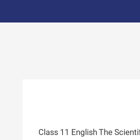
Skip
to
content
Class 11 English The Scienti
Class