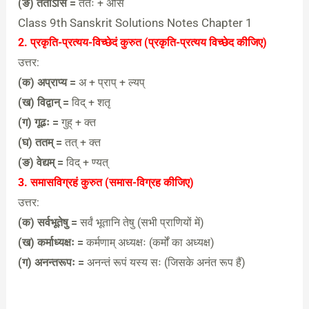
(ङ) ततोऽसि =
ततः + असि
Class 9th Sanskrit Solutions Notes Chapter 1
2. प्रकृति-प्रत्यय-विच्छेदं कुरुत (प्रकृति-प्रत्यय विच्छेद कीजिए)
उत्तर:
(क) अप्राप्य =
अ + प्राप् + ल्यप्
(ख) विद्वान् =
विद् + शतृ
(ग) गूढः =
गुह् + क्त
(घ) ततम् =
तत् + क्त
(ङ) वेद्यम् =
विद् + ण्यत्
3. समासविग्रहं कुरुत (समास-विग्रह कीजिए)
उत्तर:
(क) सर्वभूतेषु =
सर्वं भूतानि तेषु (सभी प्राणियों में)
(ख) कर्माध्यक्षः =
कर्मणाम् अध्यक्षः (कर्मों का अध्यक्ष)
(ग) अनन्तरूपः =
अनन्तं रूपं यस्य सः (जिसके अनंत रूप हैं)