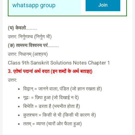
whatsapp group
Join
(घ) केवलो
……….
उत्तर: निर्गुणश्च (निर्गुण भी)
(ङ) त्वमस्य विश्वस्य परं
……….
उत्तर: निधानम् (आश्रय)
Class 9th Sanskrit Solutions Notes Chapter 1
3. एतेषां पदानां अर्थ वदत (इन शब्दों के अर्थ बताइए)
उत्तर:
विद्वान् = जानने वाला, पंडित (जो ज्ञान रखता हो)
गूढः = छिपा हुआ (जो दिखाई न दे)
बिभेति = डरता है (भयभीत होता है)
कुतश्चन = किसी से भी (किसी भी कारण से)
ततम् = व्याप्त (चारों ओर फैला हुआ)