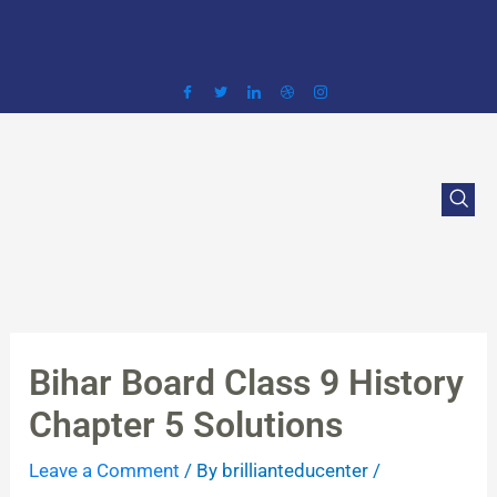
Skip
to
content
Bihar Board Class 9 History
Chapter 5 Solutions
Leave a Comment
/ By
brillianteducenter
/