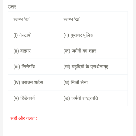
उत्तर-
स्तम्भ ‘क’
स्तम्भ ‘ख’
(i) गेस्टापो
(ग) गुप्तचर पुलिस
(ii) वाइमर
(क) जर्मनी का शहर
(iii) सिनेगाँव
(ख) यहूदियों के प्रार्थनागृह
(iv) ब्राउन शर्टस
(घ) निजी सेना
(v) हिंडेनबर्ग
(ङ) जर्मनी राष्ट्रपति
सही और गलत :