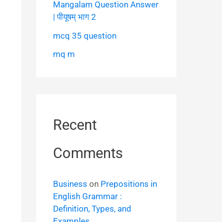
Mangalam Question Answer
| पीयूषम् भाग 2
mcq 35 question
mq m
Recent
Comments
Business
on
Prepositions in
English Grammar :
Definition, Types, and
Examples