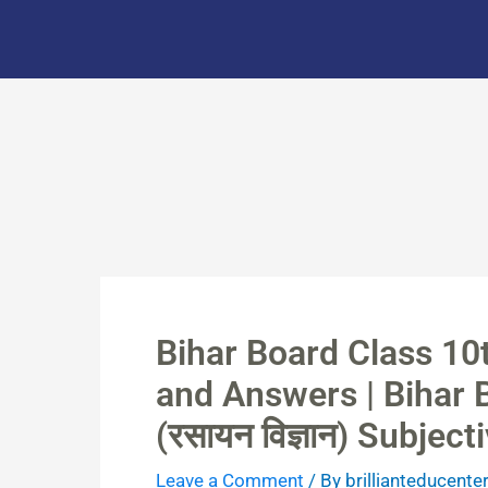
Skip
to
content
Bihar Board Class 10
and Answers | Bihar 
(रसायन विज्ञान) Subje
Leave a Comment
/ By
brillianteducente