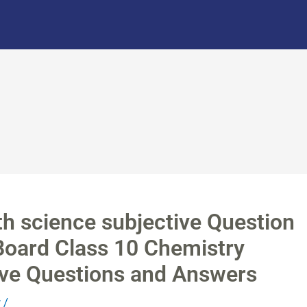
th science subjective Question
Board Class 10 Chemistry
ctive Questions and Answers
r
/