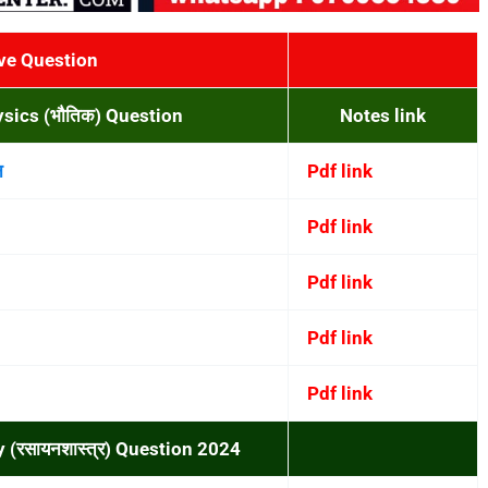
ive Question
ysics (भौतिक) Question
Notes link
न
Pdf link
Pdf link
Pdf link
Pdf link
Pdf link
 (रसायनशास्त्र) Question 2024