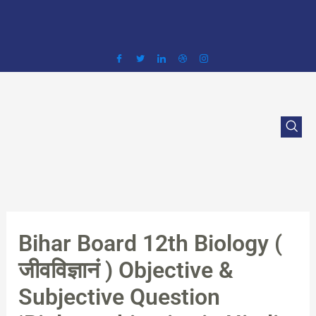
Skip
to
content
Bihar Board 12th Biology (
जीवविज्ञानं ) Objective &
Subjective Question