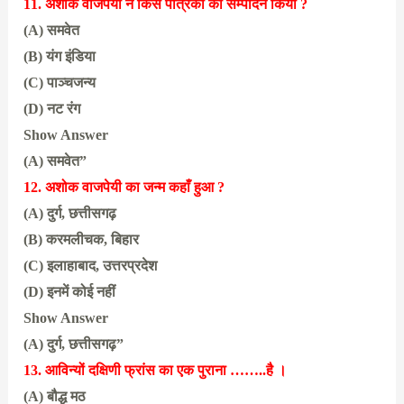
11. अशोक वाजपेयी ने किस पत्रिका का सम्पादन किया ?
(A) समवेत
(B) यंग इंडिया
(C) पाञ्चजन्य
(D) नट रंग
Show Answer
(A) समवेत”
12. अशोक वाजपेयी का जन्म कहाँ हुआ ?
(A) दुर्ग, छत्तीसगढ़
(B) करमलीचक, बिहार
(C) इलाहाबाद, उत्तरप्रदेश
(D) इनमें कोई नहीं
Show Answer
(A) दुर्ग, छत्तीसगढ़”
13. आविन्यों दक्षिणी फ्रांस का एक पुराना ……..है ।
(A) बौद्ध मठ