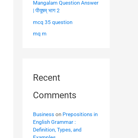
Mangalam Question Answer
| पीयूषम् भाग 2
mcq 35 question
mq m
Recent
Comments
Business
on
Prepositions in
English Grammar :
Definition, Types, and
Examples