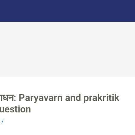
ंसाधन: Paryavarn and prakritik
uestion
r
/