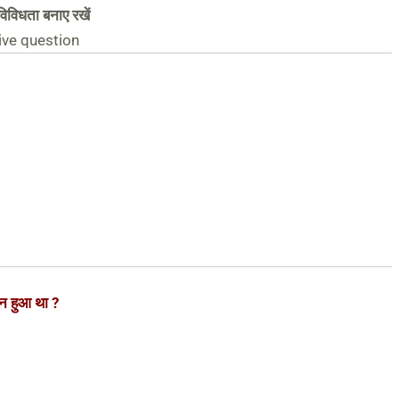
विविधता बनाए रखें
ive question
लन हुआ था ?