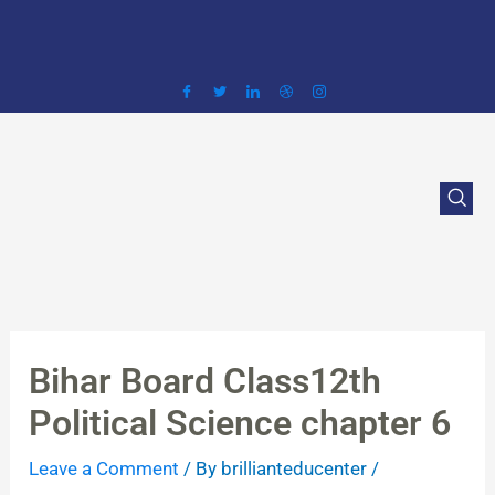
Skip
to
content
Bihar Board Class12th
Political Science chapter 6
Leave a Comment
/ By
brillianteducenter
/