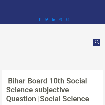
Skip
to
content
Bihar Board 10th Social
Science subjective
Question |Social Science