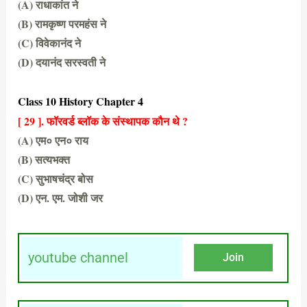
(A) राधाकांत ने
(B) रामकृष्ण परमहंस ने
(C) विवेकानंद ने
(D) दयानंद सरस्वती ने
(D) दयानंद सरस्वती ने
Class 10 History Chapter 4
[ 29 ]. फॉरवर्ड ब्लॉक के संस्थापक कौन थे ?
(A) एम० एन० राय
(B) सत्यभक्त
(C) सुभाषचंद्र बोस
(D) एन. एम. जोशी जर
(C) सुभाषचंद्र बोस
youtube channel
Join