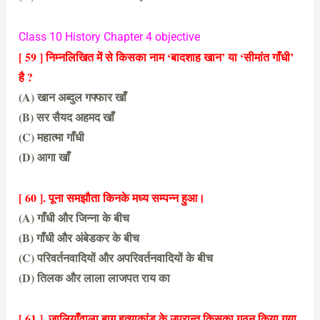
(A) क्रांतिकारी गतिविधियों पर अंकुश लगाने के लिए
Class 10 History Chapter 4 objective
[ 59 ] निम्नलिखित में से किसका नाम ‘बादशाह खान’ या ‘सीमांत गाँधी’
है ?
(A) खान अब्दुल गफ्फार खाँ
(B) सर सैयद अहमद खाँ
(C) महात्मा गाँधी
(D) आगा खाँ
(A) खान अब्दुल गफ्फार खाँ
[ 60 ]. पूना समझौता किनके मध्य सम्पन्न हुआ।
(A) गाँधी और जिन्ना के बीच
(B) गाँधी और अंबेडकर के बीच
(C) परिवर्तनवादियों और अपरिवर्तनवादियों के बीच
(D) तिलक और लाला लाजपत राय का
(A) गाँधी और जिन्ना के बीच
[ 61 ]. जालियाँवाला बाग हत्याकांड के उपरान्त किसका गठन किया गया