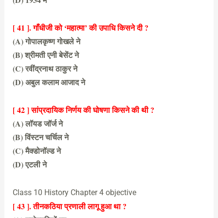
(D) 1934 में
[ 41 ]. गाँधीजी को ‘महात्मा’ की उपाधि किसने दी ?
(A) गोपालकृष्ण गोखले ने
(B) श्रीमती एनी बेसेंट ने
(C) रवींद्रनाथ ठाकुर ने
(D) अबुल कलाम आजाद ने
(C) रवींद्रनाथ ठाकुर ने
[ 42 ] सांप्रदायिक निर्णय की घोषणा किसने की थी ?
(A) लॉयड जॉर्ज ने
(B) विंस्टन चर्चिल ने
(C) मैक्डोनॉल्ड ने
(D) एटली ने
(C) मैक्डोनॉल्ड ने
Class 10 History Chapter 4 objective
[ 43 ]. तीनकठिया प्रणाली लागू हुआ था ?