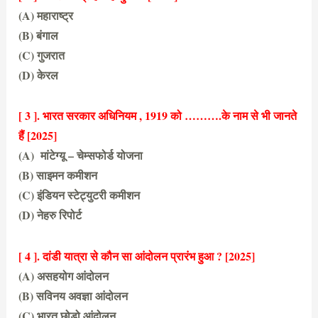
(A) महाराष्ट्र
(B) बंगाल
(C) गुजरात
(D) केरल
(D) केरल
[ 3 ]. भारत सरकार अधिनियम , 1919 को ……….के नाम से भी जानते
हैं
[2025]
(A) मांटेग्यू – चेम्सफोर्ड योजना
(B) साइमन कमीशन
(C) इंडियन स्टेट्युटरी कमीशन
(D) नेहरु रिपोर्ट
(A)
मांटेग्यू – चेम्सफोर्ड योजना
[ 4 ]. दांडी यात्रा से कौन सा आंदोलन प्रारंभ हुआ ? [2025]
(A) असहयोग आंदोलन
(B) सविनय अवज्ञा आंदोलन
(C) भारत छोड़ो आंदोलन