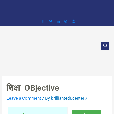
Skip
to
content
शिक्षा OBjective
Leave a Comment
/ By
brillianteducenter
/