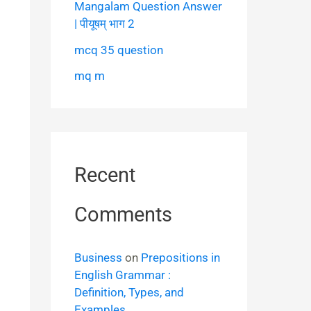
Mangalam Question Answer
| पीयूषम् भाग 2
mcq 35 question
mq m
Recent
Comments
Business
on
Prepositions in
English Grammar :
Definition, Types, and
Examples