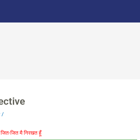
jective
r
/
जित-जित मै निरखत हूँ