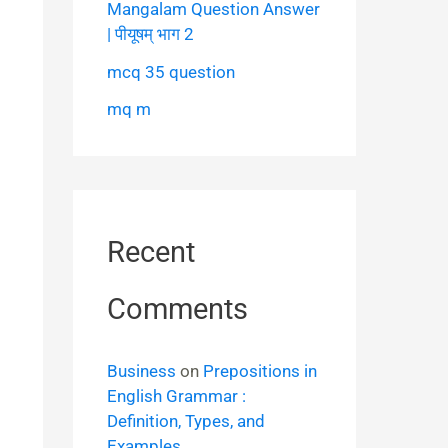
Mangalam Question Answer
| पीयूषम् भाग 2
mcq 35 question
mq m
Recent
Comments
Business
on
Prepositions in
English Grammar :
Definition, Types, and
Examples