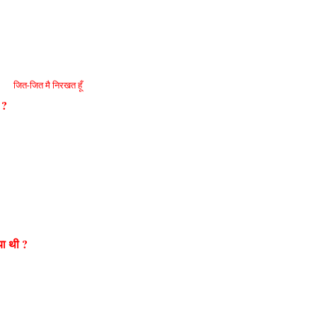
जित-जित मै निरखत हूँ
 ?
या थी ?