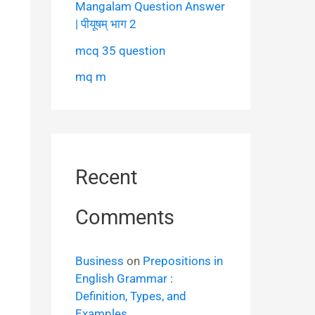
Mangalam Question Answer
| पीयूषम् भाग 2
mcq 35 question
mq m
Recent
Comments
Business
on
Prepositions in
English Grammar :
Definition, Types, and
Examples