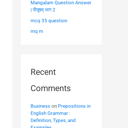
Mangalam Question Answer
| पीयूषम् भाग 2
mcq 35 question
mq m
Recent
Comments
Business
on
Prepositions in
English Grammar :
Definition, Types, and
Examples