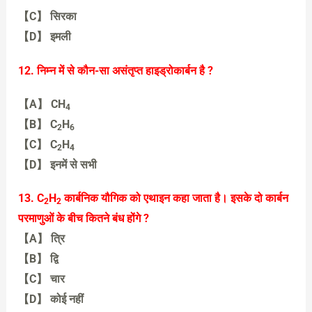
【C】 सिरका
【D】 इमली
【 B】 टमाटर
12. निम्न में से कौन-सा असंतृप्त हाइड्रोकार्बन है ?
【A】 CH
4
【B】 C
H
2
6
【C】 C
H
2
4
【D】 इनमें से सभी
【C】 C2H4
13. C
H
कार्बनिक यौगिक को एथाइन कहा जाता है। इसके दो कार्बन
2
2
परमाणुओं के बीच कितने बंध होंगे ?
【A】 त्रि
【B】 द्वि
【C】 चार
【D】 कोई नहीं