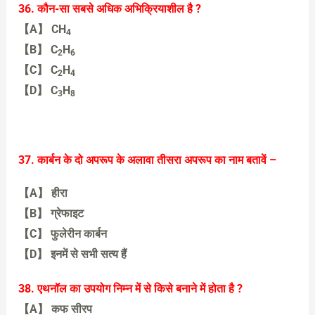
【B】 बोहर ने
36. कौन-सा सबसे अधिक अभिक्रियाशील है ?
【A】 CH
4
【B】 C
H
2
6
【C】 C
H
2
4
【D】 C
H
3
8
【B】 C2H6
37. कार्बन के दो अपरूप के अलावा तीसरा अपरूप का नाम बतावें –
【A】 हीरा
【B】 ग्रेफाइट
【C】 फुलेरीन कार्बन
【D】 इनमें से सभी सत्य हैं
【C】 फुलेरीन कार्बन
38. एथनॉल का उपयोग निम्न में से किसे बनाने में होता है ?
【A】 कफ सीरप