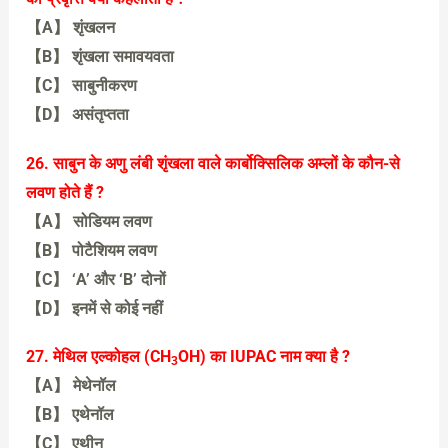
【A】 शृंखलन
【B】 शृंखला समावयवता
【C】 साबुनीकरण
【D】 असंतृप्तता
【A】 शृंखलन
26. साबुन के अणु लंबी शृंखला वाले कार्बोक्सिलिक अम्लों के कौन-से
लवण होते हैं ?
【A】 सोडियम लवण
【B】 पोटैशियम लवण
【C】 ‘A’ और ‘B’ दोनों
【D】 इनमें से कोई नहीं
【C】 ‘A’ और ‘B’ दोनों
27. मेथिल एल्कोहल (CH
OH) का IUPAC नाम क्या है ?
3
【A】 मेथेनॉल
【B】 एथेनॉल
【C】 एथीन