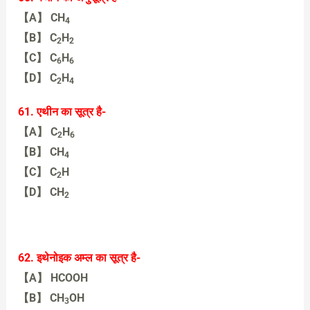
【A】 CH
4
【B】 C
H
2
2
【C】 C
H
6
6
【D】 C
H
2
4
【C】 C6H6
61. एथीन का सूत्र है-
【A】 C
H
2
6
【B】 CH
4
【C】 C
H
2
【D】 CH
2
【C】 C
H
2
62. इथेनोइक अम्ल का सूत्र है-
【A】 HCOOH
【B】 CH
OH
3