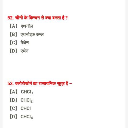
【B】 यूरिया
52. चीनी के किण्वन से क्या बनता है ?
【A】 एथनॉल
【B】 एथनोइक अम्ल
【C】 मेथेन
【D】 एथेन
【A】 एथनॉल
53. क्लोरोफोर्म का रासायनिक सूत्र है –
【A】 CHCI
3
【B】 CHCl
2
【C】 CHCI
【D】 CHCI
4