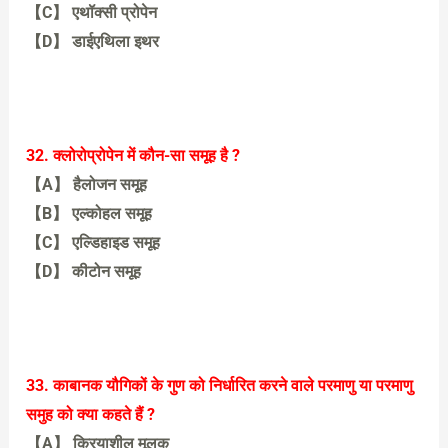
【C】 एथॉक्सी प्रोपेन
【D】 डाईएथिला इथर
【C】 एथॉक्सी प्रोपेन
32. क्लोरोप्रोपेन में कौन-सा समूह है ?
【A】 हैलोजन समूह
【B】 एल्कोहल समूह
【C】 एल्डिहाइड समूह
【D】 कीटोन समूह
【A】 हैलोजन समूह
33. काबानक यौगिकों के गुण को निर्धारित करने वाले परमाणु या परमाणु
समुह को क्या कहते हैं ?
【A】 क्रियाशील मूलक