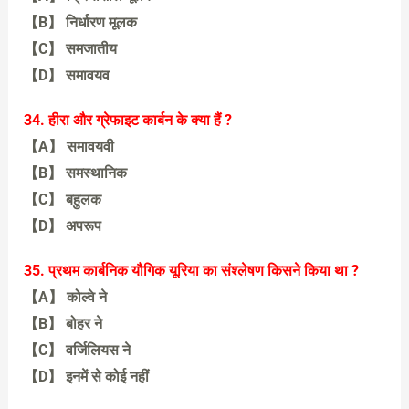
【B】 निर्धारण मूलक
【C】 समजातीय
【D】 समावयव
【A】 क्रियाशील मूलक
34. हीरा और ग्रेफाइट कार्बन के क्या हैं ?
【A】 समावयवी
【B】 समस्थानिक
【C】 बहुलक
【D】 अपरूप
【D】 अपरूप
35. प्रथम कार्बनिक यौगिक यूरिया का संश्लेषण किसने किया था ?
【A】 कोल्वे ने
【B】 बोहर ने
【C】 वर्जिलियस ने
【D】 इनमें से कोई नहीं