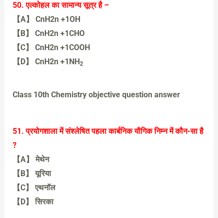
【A】 एल्कीन
50. एल्कोहल का सामान्य सूत्र है –
【A】 CnH2n +1OH
【B】 CnH2n +1CHO
【C】 CnH2n +1COOH
【D】 CnH2n +1NH
2
【A】 CnH2n +1OH
Class 10th Chemistry objective question answer
51. प्रयोगशाला में संश्लेषित पहला कार्बनिक यौगिक निम्न में कौन-सा है
?
【A】 मेथेन
【B】 यूरिया
【C】 एथनॉल
【D】 सिरका