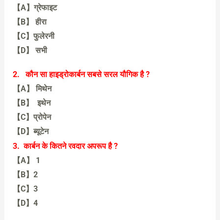
【A】ग्रेफाइट
【B】 हीरा
【C】फुलेरनी
【D】 सभी
【D】 सभी
2. कौन सा हाइड्रोकार्बन सबसे सरल यौगिक है ?
【A】 मिथेन
【B】 इथेन
【C】प्रोपेन
【D】ब्यूटेन
【A】 मिथेन
3. कार्बन के कितने रवदार अपरूप है ?
【A】 1
【B】2
【C】3
【D】4