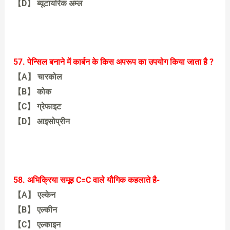
【D】 ब्यूटायरिक अम्ल
【A】 फॉर्मिक अम्ल
57. पेन्सिल बनाने में कार्बन के किस अपरूप का उपयोग किया जाता है ?
【A】 चारकोल
【B】 कोक
【C】 ग्रेफाइट
【D】 आइसोप्रीन
【C】 ग्रेफाइट
58. अभिक्रिया समूह C=C वाले यौगिक कहलाते है-
【A】 एल्केन
【B】 एल्कीन
【C】 एल्काइन