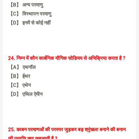
【B】 अन्य परमाणु
【C】 विस्थापन परमाणु
【D】 इनमें से कोई नहीं
【A】 विषम परमाणु
24. निम्न में कौन कार्बनिक यौगिक सोडियम से अभिक्रिया करता है ?
【A】 एथनॉल
【B】 ईथर
【C】 एथेन
【D】 एथिल ऐमीन
【A】 एथनॉल
25. काबन परमाणओं की परस्पर जुड़कर बड़ श्रृंखला बनाने की बनान
की प्रवृत्ति क्या कहलाती है ?