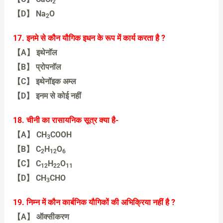
2
【D】 Na
O
2
【A】 CH4
17. इनमे से कौन यौगिक इधन के रूप में कार्य करता है ?
【A】 इथेनॉल
【B】 प्रोपनॉल
【C】 इथेनॉइक अम्ल
【D】 इनम से कोई नहीं
【A】 इथेनॉल
18. चीनी का रासायनिक सूत्र क्या है-
【A】 CH
COOH
3
【B】 C
H
O
2
12
6
【C】 C
H
O
12
22
11
【D】 CH
CHO
3
【C】 C12H22O11
19. निम्न में कौन कार्बनिक यौगिकों की अभिक्रिया नहीं है ?
【A】 ऑक्सीकरण