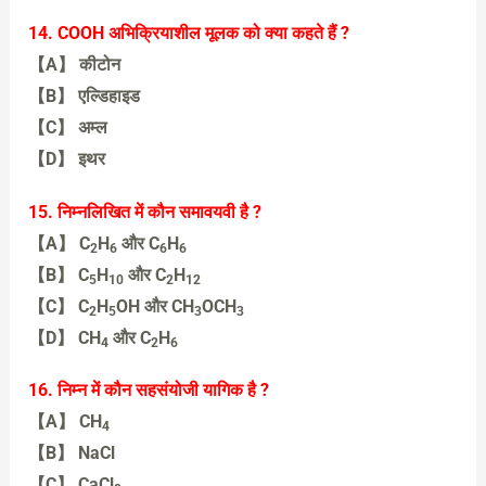
【A】 त्रि
14. COOH अभिक्रियाशील मूलक को क्या कहते हैं ?
【A】 कीटोन
【B】 एल्डिहाइड
【C】 अम्ल
【D】 इथर
【C】 अम्ल
15. निम्नलिखित में कौन समावयवी है ?
【A】 C
H
और C
H
2
6
6
6
【B】 C
H
और C
H
5
10
2
12
【C】 C
H
OH और CH
OCH
2
5
3
3
【D】 CH
और C
H
4
2
6
【C】 C2H5OH और CH3OCH3
16. निम्न में कौन सहसंयोजी यागिक है ?
【A】 CH
4
【B】 NaCl
【C】 CaCl