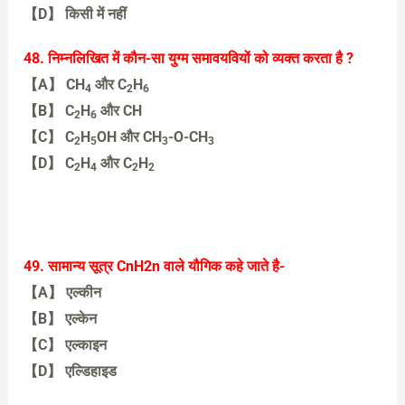
【D】 किसी में नहीं
【A】 तेल में
48. निम्नलिखित में कौन-सा युग्म समावयवियों को व्यक्त करता है ?
【A】 CH
और C
H
4
2
6
【B】 C
H
और CH
2
6
【C】 C
H
OH और CH
-O-CH
2
5
3
3
【D】 C
H
और C
H
2
4
2
2
【C】 C
H
OH और CH
-O-CH
2
5
3
3
49. सामान्य सूत्र CnH2n वाले यौगिक कहे जाते है-
【A】 एल्कीन
【B】 एल्केन
【C】 एल्काइन
【D】 एल्डिहाइड