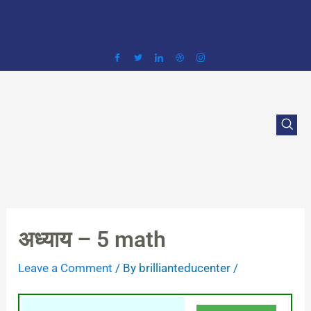
Skip
to
content
अध्याय – 5 math
Leave a Comment
/ By
brillianteducenter
/