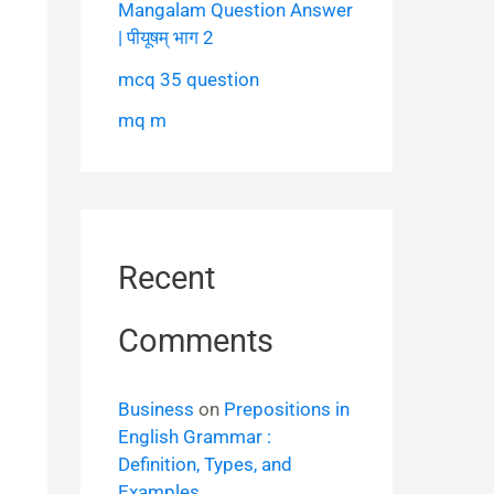
Mangalam Question Answer
| पीयूषम् भाग 2
mcq 35 question
mq m
Recent
Comments
Business
on
Prepositions in
English Grammar :
Definition, Types, and
Examples